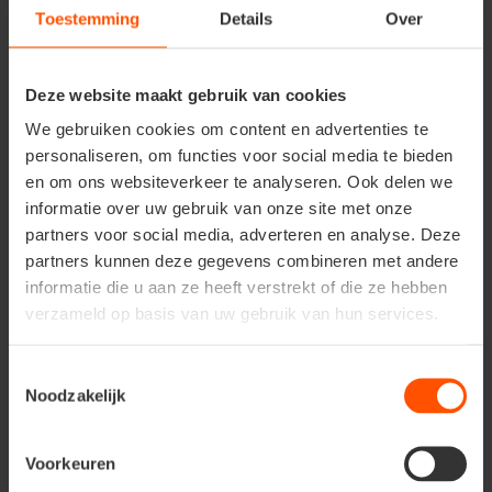
duurzaamheid hangt af van de houtsoort. Tropisch
Toestemming
Details
Over
hardhout zoals Azobé is bijzonder sterk en
waterbestendig, ideaal voor vijverranden of
oeverversteviging. Voor dunne lamellen die organische
Deze website maakt gebruik van cookies
vormen volgen, is het belangrijk om altijd op paaltjes te
We gebruiken cookies om content en advertenties te
monteren en voor te boren.
personaliseren, om functies voor social media te bieden
en om ons websiteverkeer te analyseren. Ook delen we
Kunststof
informatie over uw gebruik van onze site met onze
partners voor social media, adverteren en analyse. Deze
afboordingen
partners kunnen deze gegevens combineren met andere
informatie die u aan ze heeft verstrekt of die ze hebben
Gerecycled kunststof is tegenwoordig een uitstekende
verzameld op basis van uw gebruik van hun services.
keuze voor tuinafboordingen. Het materiaal is
milieuvriendelijk, onderhoudsvrij en geschikt voor zowel
Toestemmingsselectie
rechte lijnen als vloeiende, organische vormen.
Noodzakelijk
Voorbeelden zijn Ecolat en Ecorub. Meestal zijn paaltjes
nodig om de lamellen op hun plek te houden, maar
voorboren is niet nodig. Kunststof randen zijn ideaal
Voorkeuren
voor vijvers en borders die een duurzame, strakke