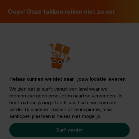
3 magasins en Belgique
Oops! Onze takken reiken niet zo ver
Tuinaanleg
Afboordingen
Helaas kunnen we niet naar jouw locatie leveren
We zien dat je surft vanuit een land waar we
voor jouw tuin
momenteel geen producten naartoe verzenden. Je
bent natuurlijk nog steeds van harte welkom om
verder te bladeren tussen onze inspiratie, maar
aankopen plaatsen is helaas niet mogelijk.
Een tuin hoeft niet altijd strak en rechtlijnig te zijn, maar
een goede afboording maakt elk stukje tuin netter én
Surf verder
rustiger voor het oog. Met de juiste randen en
materialen kun je je tuin moeiteloos een moderne,