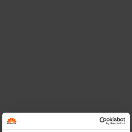
Afboordeningen in
steen
Steen is een tijdloze keuze voor tuinafboordingen. Van
eenvoudige betonboordstenen tot rustieke rollagen van
kleiklinkers: de mogelijkheden zijn groot. Beton- of
natuursteenklinkers kun je per steen plaatsen, waardoor
je makkelijk organische vormen maakt, terwijl klassieke
boordstenen meestal voor rechte lijnen zorgen.
Kasseien of platines geven een landelijke uitstraling en
wie het wat luxer wil, kiest voor natuursteenboorden
voor een elegante afwerking.
Houten afboordingen
Hout geeft een warme, natuurlijke uitstraling en valt
vaak mooi samen met het groen in de tuin. De