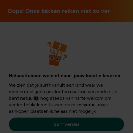
Ouvert le dimanche et les jours fériés
Oops! Onze takken reiken niet zo ver
Intérieur
Les plantes
Helaas kunnen we niet naar jouw locatie leveren
We zien dat je surft vanuit een land waar we
d'intérieur les
momenteel geen producten naartoe verzenden. Je
bent natuurlijk nog steeds van harte welkom om
verder te bladeren tussen onze inspiratie, maar
plus populaires,
aankopen plaatsen is helaas niet mogelijk.
faciles
Surf verder