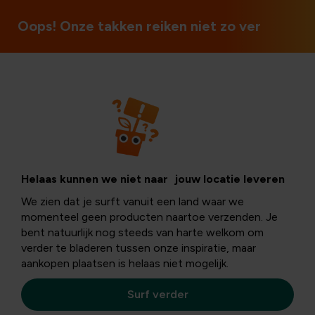
imanche et les jours fériés
Oops! Onze takken reiken niet zo ver
Astuces de bricolage
DIY : Petits
Helaas kunnen we niet naar jouw locatie leveren
We zien dat je surft vanuit een land waar we
Fantômes!
momenteel geen producten naartoe verzenden. Je
bent natuurlijk nog steeds van harte welkom om
verder te bladeren tussen onze inspiratie, maar
aankopen plaatsen is helaas niet mogelijk.
Envie d’un moment de bricolage convivial avec une
touche de frisson ? Découvrez notre DIY spécial
Surf verder
Halloween et réalisez ensemble de jolis petits fantômes.
Parfait pour un après-midi créatif entre petits et grands