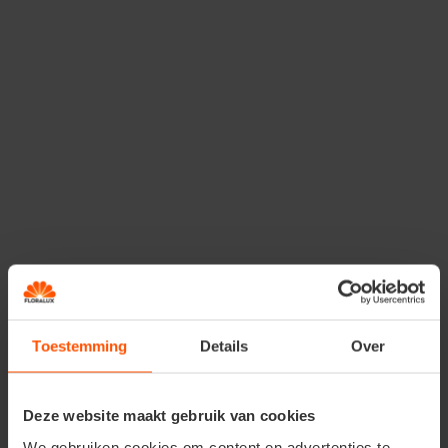
Étape 2 : De la colle, enco
colle !
Mélangez de la colle blanche avec un peu d’eau dans un petit
Plongez le tissu dans ce mélange, puis replacez-le sur le c
Disposez le tissu dans la forme souhaitée et laissez séche
journée.
Toestemming
Details
Over
Deze website maakt gebruik van cookies
We gebruiken cookies om content en advertenties te