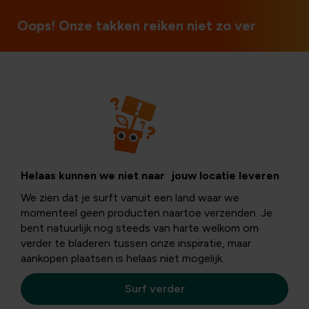
3 magasins en Belgique
Oops! Onze takken reiken niet zo ver
Bijen en hommels
Bijvriendelijke
Helaas kunnen we niet naar jouw locatie leveren
We zien dat je surft vanuit een land waar we
planten:
momenteel geen producten naartoe verzenden. Je
bent natuurlijk nog steeds van harte welkom om
verder te bladeren tussen onze inspiratie, maar
enkelvoudige
aankopen plaatsen is helaas niet mogelijk.
bloemen
Surf verder