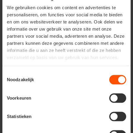
schaduw
groeit.
We gebruiken cookies om content en advertenties te
personaliseren, om functies voor social media te bieden
en om ons websiteverkeer te analyseren. Ook delen we
Palmen inpakken voor
informatie over uw gebruik van onze site met onze
partners voor social media, adverteren en analyse. Deze
de winter
partners kunnen deze gegevens combineren met andere
informatie die u aan ze heeft verstrekt of die ze hebben
Zoals blijkt uit het bovenstaand
overzicht
, kunnen veel
verzameld op basis van uw gebruik van hun services.
soorten
palmbomen
aanzienlijke
vorst
verdragen, mits
ze in een goed
gedraineerde bodem
worden geplaatst.
Hoe jonger de
palmbomen
zijn, des te meer
Toestemmingsselectie
Noodzakelijk
bescherming tegen vorst
ze nodig hebben. En de
standplaats
is uiteraard ook van groot belang!
Het is duidelijk dat een
palmboom
die in een
open veld
Voorkeuren
staat, veel meer
uitdrogende schrale wind
zal moeten
verdragen dan dezelfde palmboom die zich in een
afgesloten stadstuin
bevindt, tegen een muur die naar
Statistieken
het
zuiden
gericht is. De palmboom in het open veld zal
bij een temperatuur van
-10°C
meer
vorstschade
oplopen dan de palmboom in de stadstuin bij
-15°C
.