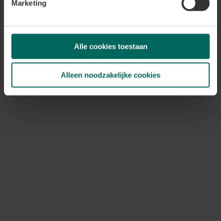
Marketing
Trachycarpus
vereist doorgaans weinig tot geen
bescherming
tijdens gemiddelde winters. Voor andere
palmsoorten
is het echter nodig om
Alle cookies toestaan
winterbescherming
te voorzien.
Deze bescherming moet worden aangebracht zodra de
temperatuur ongeveer
5°C boven
de aangegeven
Alleen noodzakelijke cookies
vorstbestendigheid
van de specifieke palmsoort ligt.
Bijvoorbeeld, een
Chamaerops humilis
heeft een
vorstbestendigheid van
-15°C
. De
vorstbescherming
zou dan moeten worden toegepast vanaf een
temperatuur van
-10°C
.
Begin met de basis van de plant
Het beschermen begint bij de voet van de plant.
Het
is cruciaal dat de
wortels niet bevriezen
, aangezien
bevroren wortels geen
vocht meer kunnen opnemen
,
wat resulteert in
vriesdroging
en het uiteindelijk
afsterven van de plant
. Daarom is het aan te raden om