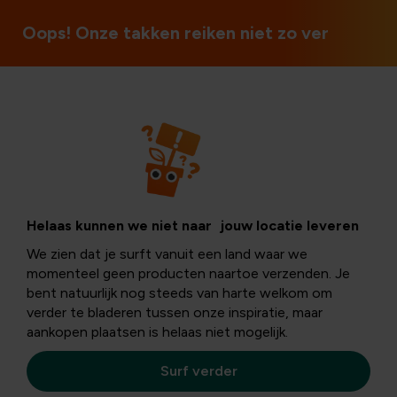
Ouvert le dimanche et l
Oops! Onze takken reiken niet zo ver
Tropische planten
Winterbeschermin
Helaas kunnen we niet naar jouw locatie leveren
We zien dat je surft vanuit een land waar we
palmbomen
momenteel geen producten naartoe verzenden. Je
bent natuurlijk nog steeds van harte welkom om
verder te bladeren tussen onze inspiratie, maar
aankopen plaatsen is helaas niet mogelijk.
Steeds meer
tuinliefhebbers
kiezen ervoor om
palmbome
in hun tuin te planten. Zo kunnen ze het hele jaar door
Surf verder
genieten van de
aangename vakantiesfeer
die deze
prachtige bomen
met zich meebrengen. Terwijl veel