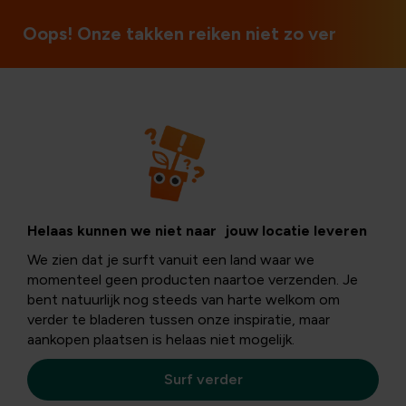
Ouvert le dimanche et les jours fériés
Oops! Onze takken reiken niet zo ver
Planter
Agastache: wat
Helaas kunnen we niet naar jouw locatie leveren
We zien dat je surft vanuit een land waar we
een ontdekking!
momenteel geen producten naartoe verzenden. Je
bent natuurlijk nog steeds van harte welkom om
verder te bladeren tussen onze inspiratie, maar
aankopen plaatsen is helaas niet mogelijk.
Iedereen kent de
dropplant
wel, die
geurige vaste
plant
waar bijen, hommels en vlinders dol op zijn. Maar
Surf verder
de Agastache-familie heeft
nog veel meer pareltjes
te
bieden voor de tuinliefhebber.