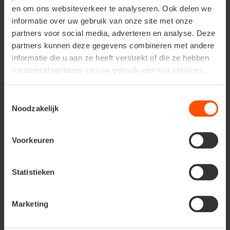
en om ons websiteverkeer te analyseren. Ook delen we
variëteit, met
tweekleurige bloemen
in paars en
lichtroze. Een van de krachtigste cultivars is
‘Cotton
informatie over uw gebruik van onze site met onze
Candy’
, die zijn naam waarmaakt met een
enorme wolk
partners voor social media, adverteren en analyse. Deze
van zachtroze bloei
.
partners kunnen deze gegevens combineren met andere
informatie die u aan ze heeft verstrekt of die ze hebben
Voor wie graag kleur op het terras wil, zijn de compacte
verzameld op basis van uw gebruik van hun services.
‘Kudos’-types perfect.
‘Kudos Coral’
schittert in
fel
rozerood
, terwijl
‘Kudos Ambrosia’
subtiel charmeert
Toestemmingsselectie
met
zalmroze bloemen en een vleugje oranje
. Ook de
Noodzakelijk
verschillende Nectar-varianten zijn een aanrader. Eén
ding is zeker: de hele Kudos-reeks
voelt zich perfect
thuis in een zonnige pot of kuip
.
Voorkeuren
Statistieken
Marketing