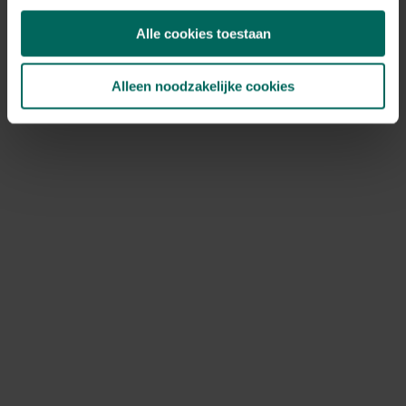
Alle cookies toestaan
Alleen noodzakelijke cookies
Ontzettend lange bloei
Agastache is een ware
magneet voor vlinders
. Niet
alleen koolwitjes en atalanta's zijn er dol op, ook kleinere
soorten zoals zandoogjes, blauwtjes en zelfs de
kolibrievlinder komen graag langs. Om optimaal van deze
vlinderplant te genieten, geef je haar vooral één ding:
ruimte en zon
. Agastache is een echte zonaanbidder -
hoe meer zon, hoe rijker de bloei
. Namiddagzon werkt
trouwens beter dan ochtendzon. Zet je ze te dicht op