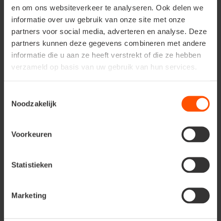
en om ons websiteverkeer te analyseren. Ook delen we
S'inscrire à la
informatie over uw gebruik van onze site met onze
partners voor social media, adverteren en analyse. Deze
newsletter
partners kunnen deze gegevens combineren met andere
Inscrivez-moi
informatie die u aan ze heeft verstrekt of die ze hebben
verzameld op basis van uw gebruik van hun services.
Suivez-nous sur les
médias sociaux
Toestemmingsselectie
Noodzakelijk
Découvrez nos canaux
Voorkeuren
Statistieken
Marketing
Floralux est un nom connu et reconnu tant en Belgique