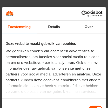
planten
Ga je aan de slag in de
tuin
of komen de
bloembollen
in
bloempotten
? Kies je voor verschillende
kleuren
of ga
je voor een bepaalde
tint
?
Bloembollen planten
houdt
Toestemming
Details
Over
veel meer in dan je denkt. We helpen je stap voor stap
met het
planten
.
Deze website maakt gebruik van cookies
Stap 1
We gebruiken cookies om content en advertenties te
Maak een
bloeischema
van de plaatsen waar je
personaliseren, om functies voor social media te bieden
bloembollen
wil planten. Zorg voor
gelaagdheid
door
en om ons websiteverkeer te analyseren. Ook delen we
de
lagere soorten
vooraan te plaatsen en de
hogere
informatie over uw gebruik van onze site met onze
achteraan. Zet ze in
groepjes
om een mooier
volume
te
partners voor social media, adverteren en analyse. Deze
krijgen. Soorten als
akelei
en
dahlia's
zijn echte
partners kunnen deze gegevens combineren met andere
eyecatchers
in de
tuin
. Let ook hier opnieuw op de
bloeihoogte
van de andere
planten
en de
bloembol
informatie die u aan ze heeft verstrekt of die ze hebben
zodat ze niet verdwijnen in de
border
. Bestel de
verzameld op basis van uw gebruik van hun services.
gekozen
bloembollen
en ga ermee aan de slag vanaf
februari
.
Toestemmingsselectie