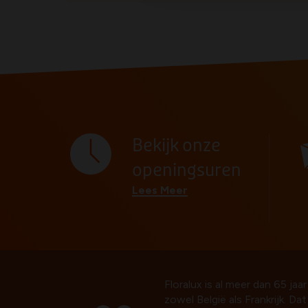
Bekijk onze
openingsuren
Lees Meer
Floralux is al meer dan 65 jaar
zowel België als Frankrijk. Da