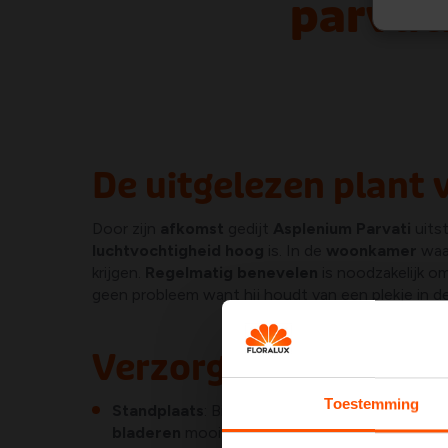
parvat
De uitgelezen plant
Door zijn
afkomst
gedijt
Asplenium Parvati
uits
luchtvochtigheid hoog
is. In de
woonkamer
waa
krijgen.
Regelmatig benevelen
is noodzakelijk o
geen probleem want hij houdt van een plekje in d
Verzorgingstips
Toestemming
Standplaats
: Bij
direct zonlicht
zullen de bla
bladeren
mooi
groen
te houden. De plant hou