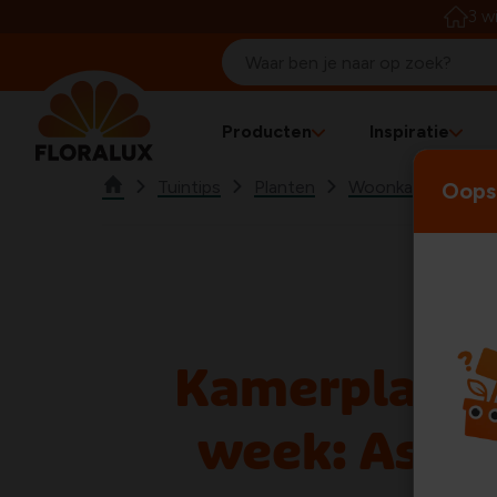
3 w
Producten
Inspiratie
Tuintips
Planten
Woonkamerplante
Oops!
Kamerplant 
week: Aspl