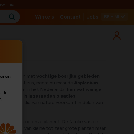
nkennis
Winkels
Contact
Jobs
BE - NL
m parvati
eel gevallen met
vochtige bosrijke gebieden
veren
kamerplant
zijn, neem nu maar de
Asplenium
treepvaren
in het Nederlands. Een wat warrige
. Je
met leuke
fijn ingesneden blaadjes
,
m
. Een soort die van nature voorkomt in delen van
te planten
op onze planeet. De familie van de
reide groep van kleine tot zeer grote planten maar