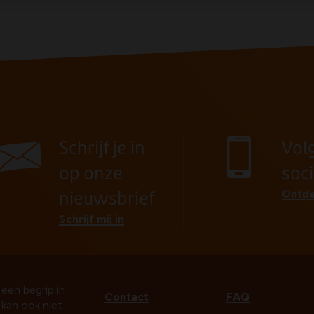
Schrijf je in
Vol
op onze
soc
Ontde
nieuwsbrief
Schrijf mij in
 een begrip in
Contact
FAQ
t kan ook niet