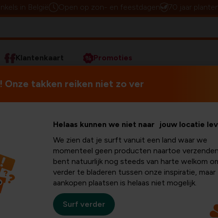
inkels in België
Open op zon- en feestdagen
70 jaar plante
Klantenkaart
Promoties
n
Meer kamerplanten
Kamerplant van de week: Aspleniu
 Onze takken reiken niet zo ver
Varens
connecteren we in v
Helaas kunnen we niet naar jouw locatie le
maar een varen kan ook een
We zien dat je surft vanuit een land waar we
parvati
,
moedervaren
of
s
momenteel geen producten naartoe verzenden
maar bijzonder mooie plant 
van de
bent natuurlijk nog steeds van harte welkom o
donkergroen
en
glimmend
verder te bladeren tussen onze inspiratie, maar
Azië
en
Australië
.
aankopen plaatsen is helaas niet mogelijk.
enium
Varens behoren tot de
ouds
Surf verder
streepvarens
is een uitgeb