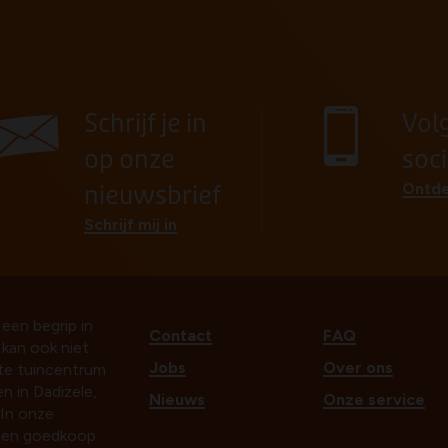
Schrijf je in
Vol
op onze
soc
Ontde
nieuwsbrief
Schrijf mij in
 een begrip in
Contact
FAQ
t kan ook niet
Jobs
Over ons
ste tuincentrum
n in Dadizele,
Nieuws
Onze service
In onze
k en goedkoop