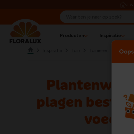
3 w
Producten
Inspiratie
Inspiratie
Tuin
Tuinieren
Organis
Oops!
Plantenweer
plagen bestri
voedin