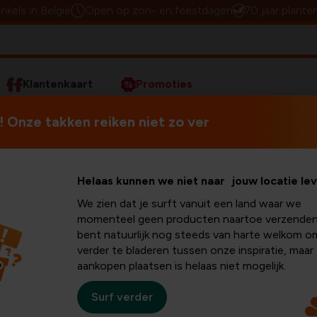
inkels in België
Open op zon- en feestdagen
70 jaar plante
Klantenkaart
Promoties
ch tuinieren
Plantenweerstand: plagen bestrijden met voe
 Onze takken reiken niet zo ver
Plagen voorkomen?
Dat be
Helaas kunnen we niet naar jouw locatie le
stand:
weerstand hangt af van heel
We zien dat je surft vanuit een land waar we
goede bodemstructuur, voldoe
momenteel geen producten naartoe verzenden
Zet schaduwplanten dus waa
jden met
bent natuurlijk nog steeds van harte welkom o
zonaanbidders genoeg zonlic
verder te bladeren tussen onze inspiratie, maar
aankopen plaatsen is helaas niet mogelijk.
g
Wil je écht het verschil mak
slechts 5 stappen
en je pla
Surf verder
bezoekers!