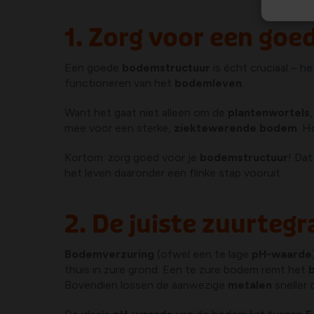
1. Zorg voor een go
Een goede
bodemstructuur
is écht cruciaal – h
functioneren van het
bodemleven
.
Want het gaat niet alleen om de
plantenwortels
mee voor een sterke,
ziektewerende bodem
. H
Kortom: zorg goed voor je
bodemstructuur
! Dat
het leven daaronder een flinke stap vooruit.
2. De juiste zuurteg
Bodemverzuring
(ofwel een te lage
pH-waarde
thuis in zure grond. Een te zure bodem remt het
Bovendien lossen de aanwezige
metalen
sneller 