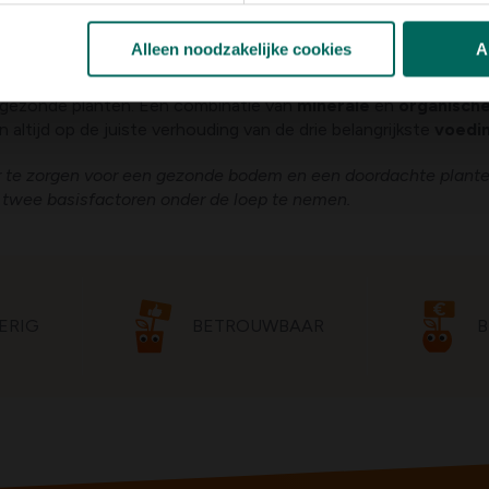
 voeding
Alleen noodzakelijke cookies
A
r gezonde planten. Een combinatie van
minerale
en
organisch
 altijd op de juiste verhouding van de drie belangrijkste
voedi
r te zorgen voor een gezonde bodem en een doordachte plante
ie twee basisfactoren onder de loep te nemen.
ERIG
BETROUWBAAR
B