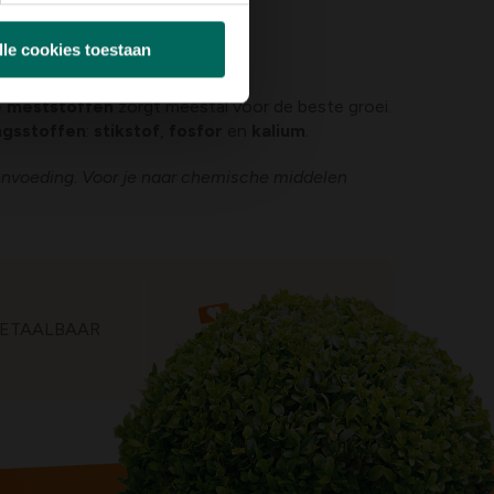
lle cookies toestaan
e meststoffen
zorgt meestal voor de beste groei.
ngsstoffen
:
stikstof
,
fosfor
en
kalium
.
nvoeding. Voor je naar chemische middelen
ETAALBAAR
TOEGANKELIJK