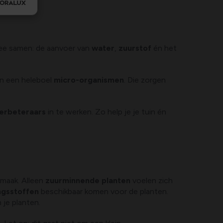
mee samen: de aanvoer van
water
,
zuurstof
én het
n een heleboel
micro-organismen
. Die zorgen
rbeteraars
in te werken. Zo help je je tuin én
 smaak. Alleen
zuurminnende planten
voelen zich
ngsstoffen
beschikbaar komen voor de planten.
 je planten.