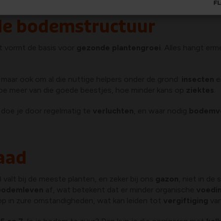
ede bodemstructuur
et vormt de basis voor
gezonde plantengroei
. Alles hangt er
, maar ook om al die nuttige helpers onder de grond:
insecten
e
oe meer van die goede beestjes, hoe minder kans op
ziektes
.
 doe je door regelmatig te
verluchten
, en waar nodig
bodemve
raad
) valt bij de meeste planten, en zeker bij ons
gazon
, niet in de
bodemleven
af, wat betekent dat er minder organische
voedi
op in zure omstandigheden, wat kan leiden tot
vergiftiging
van