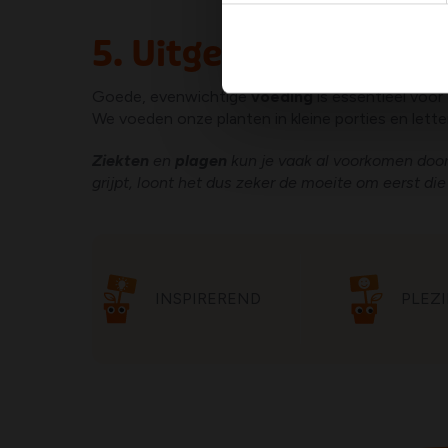
5. Uitgebalanceerde
Goede, evenwichtige
voeding
is essentieel voo
We voeden onze planten in kleine porties en letten
Ziekten
en
plagen
kun je vaak al voorkomen doo
grijpt, loont het dus zeker de moeite om eerst d
INSPIREREND
PLEZI