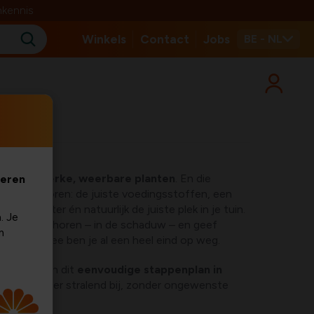
nkennis
Winkels
Contact
Jobs
BE - NL
ding
gint bij
sterke, weerbare planten
. En die
veren
 wat factoren: de juiste voedingsstoffen, een
nde water én natuurlijk de juiste plek in je tuin.
. Je
r ze thuishoren – in de schaduw – en geef
m
ht. Daarmee ben je al een heel eind op weg.
en? Volg dan dit
eenvoudige stappenplan in
nten staan er stralend bij, zonder ongewenste