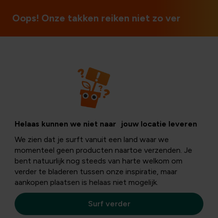
Open op zon- en feestdagen
Oops! Onze takken reiken niet zo ver
Tuintips
Stappenplan naar
Helaas kunnen we niet naar jouw locatie leveren
We zien dat je surft vanuit een land waar we
een natuurlijke
momenteel geen producten naartoe verzenden. Je
bent natuurlijk nog steeds van harte welkom om
verder te bladeren tussen onze inspiratie, maar
tuin
aankopen plaatsen is helaas niet mogelijk.
Surf verder
Een
natuurlijke tuin
wordt steeds populairder. Niet