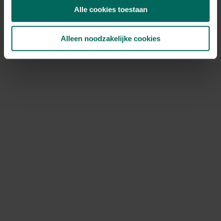
dood hout
op –
egels
,
spitsmuizen
,
roodborstjes
en
Alle cookies toestaan
winterkoninkjes
zullen je dankbaar zijn. En laat
afgevallen fruit
gewoon liggen, want dat is een
feestmaal
voor
vlinders
en
vogels
!
Alleen noodzakelijke cookies
6. Hang nest- en
insectenkastjes op
Zorg voor extra
schuilplaatsen
voor
tuindiertjes
. Heb
je geen ruimte voor een
boom
? Hang dan een
nestkastje
aan een muur of tuinwand. Dit biedt veel
vogelsoorten
een veilige
broedplaats
. Ook een
insectenhotel
is een ideale
schuilplek
voor allerlei
beestjes, zoals
bijen
,
vlinders
en
spinnen
. Hang het op
een
zonnige
,
beschutte plek
in je tuin. Vergeet niet om
bij de nestkastjes wat
zaden
,
pitten
of ander
vogelvoer
neer te leggen, zodat vogels de
winter
goed
doorkomen!