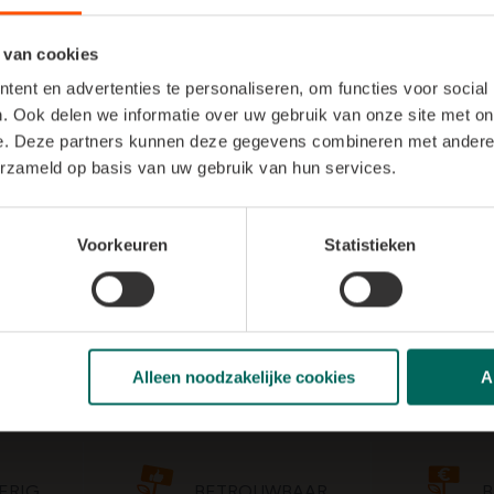
 van cookies
 Zorg dat het steekschuim een
drietal cm boven de pot uits
e
om lekken te voorkomen.
ent en advertenties te personaliseren, om functies voor social
 telkens
symmetrisch tegenover elkaar
.Je steekt de
bloeme
. Ook delen we informatie over uw gebruik van onze site met on
e. Deze partners kunnen deze gegevens combineren met andere i
 de
hoogte van het bloemstuk
met een
gekleurde roos
waar
erzameld op basis van uw gebruik van hun services.
anten van de pot
appelblad
en
eucalyptus
naar het middelpun
e groenbasis klaar te maken. Schik de
besjes in een krans
rond
Voorkeuren
Statistieken
eling naar het middelpunt toe
. Je neemt afwisselend een
wit
zijn
. Snij de rozen
korter naar boven toe
.
n natuurlijke wijze tussen de rozen gestoken worden.
ik rond de pot maken
.
Alleen noodzakelijke cookies
A
ERIG
BETROUWBAAR
B