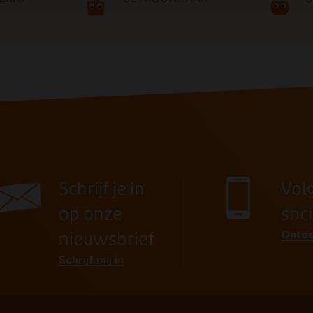
Schrijf je in
Vol
op onze
soc
Ontde
nieuwsbrief
Schrijf mij in