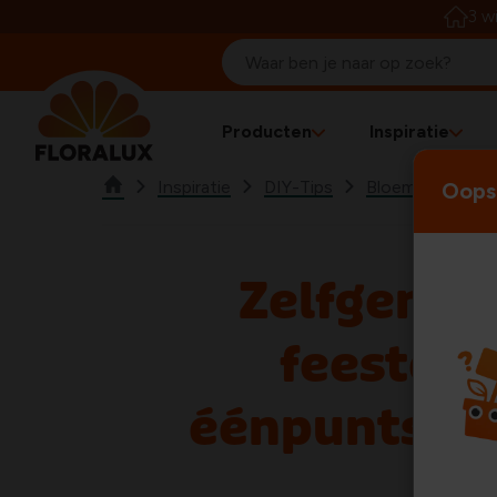
3 w
Producten
Inspiratie
Inspiratie
DIY-Tips
Bloemschikken
Oops!
Zelfgema
feesteli
éénpuntschi