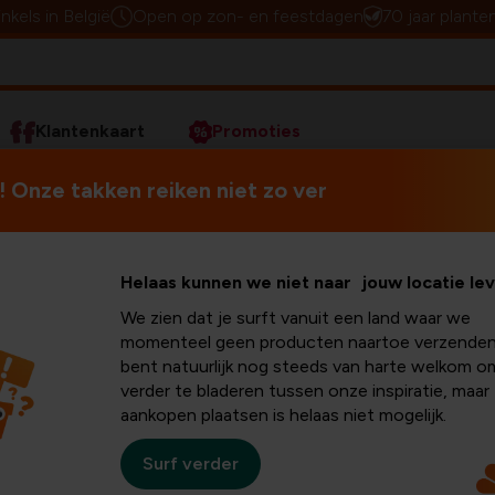
inkels in België
Open op zon- en feestdagen
70 jaar plante
Klantenkaart
Promoties
Tafeldecoratie
Zelfgemaakte feestelijke éénpuntschikki
 Onze takken reiken niet zo ver
akte
Helaas kunnen we niet naar jouw locatie le
We zien dat je surft vanuit een land waar we
jke
momenteel geen producten naartoe verzenden
bent natuurlijk nog steeds van harte welkom o
verder te bladeren tussen onze inspiratie, maar
kking
aankopen plaatsen is helaas niet mogelijk.
Surf verder