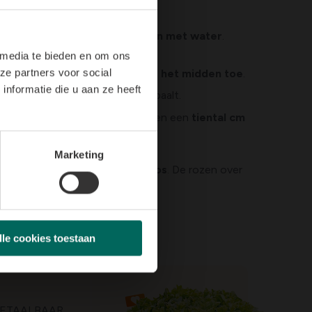
teekt
en laat de
oasis volzuigen met water
.
 media te bieden en om ons
n en de bladvulling altijd naar het midden toe
.
ze partners voor social
nformatie die u aan ze heeft
mee je ook het
middelpunt
bepaalt.
t toe te steken. De takken mogen een
tiental cm
 de middelste roos.
Marketing
te roos
en een
gele of roze roos
. De rozen over
lle cookies toestaan
ETAALBAAR
TOEGANKELIJK