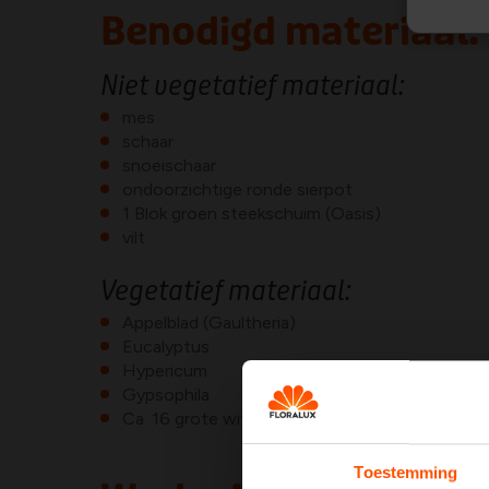
Benodigd materiaal:
Niet vegetatief materiaal:
mes
schaar
snoeischaar
ondoorzichtige ronde sierpot
1 Blok groen steekschuim (Oasis)
vilt
Vegetatief materiaal:
Appelblad (Gaultheria)
Eucalyptus
Hypericum
Gypsophila
Ca. 16 grote witte rozen + 16 grote gele of roz
Toestemming