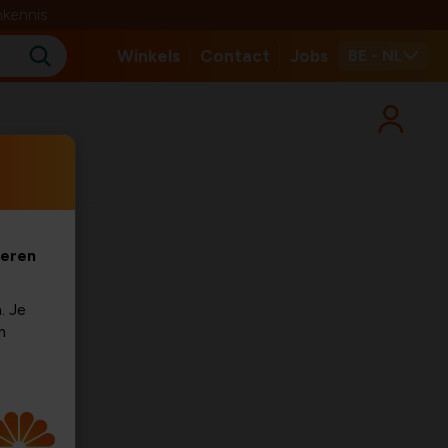
nkennis
Winkels
Contact
Jobs
BE - NL
ng
veren
. Je
m