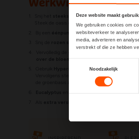
Werkwijze:
Deze website maakt gebruik
Snij het
steekschuim
op maat volgens uw pot.
Steek de oasis eventueel in een
plastiek zakj
We gebruiken cookies om cont
Bij een
éénpuntschikking
plaats u de bloemen
websiteverkeer te analyseren
media, adverteren en analys
Snij de
rozen schuin aan
met een mes. Bepaal
verstrekt of die ze hebben v
Vervolledig de
groenbasis
door aan beide zijk
over de bloempot hangen
.
Toestemmingsselectie
Gebruik
Hypericum
als derde groensoort om d
Noodzakelijk
Vervolgens steek je de
rozen in gelijke verd
de groenbasis aan de zijkanten mogen
langer 
Eucalyptus
en
Gypsophila
mogen verder op ee
Als
extra versiering
kunt u met
vilt een str
INSPIREREND
PLEZI