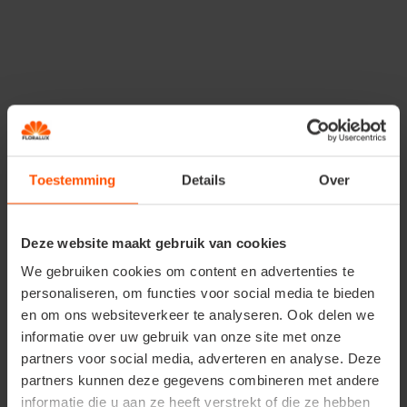
worden hazen meteen zelfstandig geboren en verlaten
ze snel het
nest
.
Ook
egels
zijn het meest actief in de ochtend of avond.
Ze genieten van gevallen
fruit
, vers
drinkwater
en
slakken
in de tuin. Maak
doorgangen
en
egelpoortjes
in jouw tuinafscheiding, zodat ze niet de straat op
hoeven om andere tuinen te bereiken. Plaats eventueel
Toestemming
Details
Over
schaaltjes met
egelvoeder
op goed bereikbare,
beschutte plekken.
Voorzie je tuin van
egelburchten
en
Deze website maakt gebruik van cookies
vleermuizenkasten
, en probeer eens een
wildcamera
We gebruiken cookies om content en advertenties te
om te ontdekken welke dieren
’s nachts
je tuin
personaliseren, om functies voor social media te bieden
bezoeken.
en om ons websiteverkeer te analyseren. Ook delen we
informatie over uw gebruik van onze site met onze
Bijen
partners voor social media, adverteren en analyse. Deze
partners kunnen deze gegevens combineren met andere
informatie die u aan ze heeft verstrekt of die ze hebben
Behangersbijen
(Megachile), een
solitaire bijensoort
,