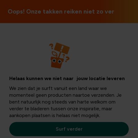
Oops! Onze takken reiken niet zo ver
Egels en eekhoorns
Tuinleven in
Helaas kunnen we niet naar jouw locatie leveren
We zien dat je surft vanuit een land waar we
augustus
momenteel geen producten naartoe verzenden. Je
bent natuurlijk nog steeds van harte welkom om
verder te bladeren tussen onze inspiratie, maar
aankopen plaatsen is helaas niet mogelijk.
Augustus
markeert de laatste volle maand van de
zomer
, een periode waarin je nog volop kunt genieten
Surf verder
van het levendige
tuinleven
. Er valt nog zoveel te
ontdekken en te beleven in deze tijd van het jaar. Wil je