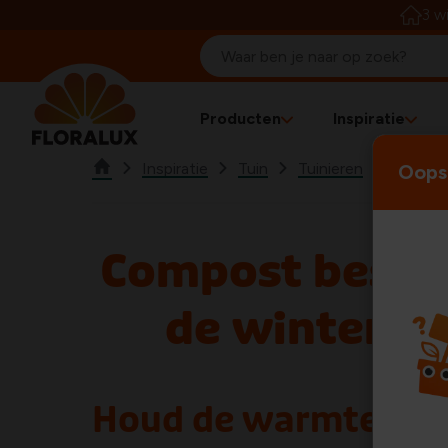
3 w
Producten
Inspiratie
Inspiratie
Tuin
Tuinieren
Aan de 
Oops!
Compost besch
de winter, h
Houd de warmte bin