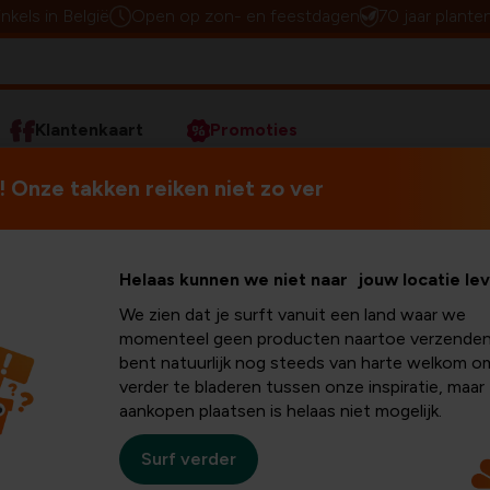
inkels in België
Open op zon- en feestdagen
70 jaar plante
Klantenkaart
Promoties
slag
Composteren
Compost beschermen in de winter,
 Onze takken reiken niet zo ver
ermen in
Composteren
is een doorlo
Helaas kunnen we niet naar jouw locatie le
verdient. Natuurlijk gaat het
We zien dat je surft vanuit een land waar we
temperaturen
voldoende ho
oe zo?
momenteel geen producten naartoe verzenden
neerslag
minder vaak voork
bent natuurlijk nog steeds van harte welkom o
winter
?
verder te bladeren tussen onze inspiratie, maar
aankopen plaatsen is helaas niet mogelijk.
nen
Surf verder