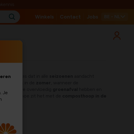
nkennis
Winkels
Contact
Jobs
BE - NL
 hoe zo?
pend proces dat in alle
seizoenen
aandacht
veren
 gemakkelijk in de
zomer
, wanneer de
og zijn, we overvloedig
groenafval
hebben en
. Je
omt. Maar hoe zit het met de
composthoop in de
m