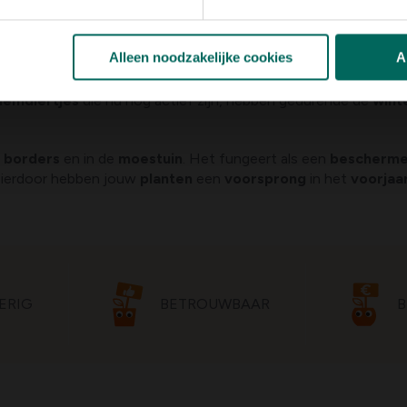
n het najaar
Alleen noodzakelijke cookies
A
, en je kunt het zelfs in de
herfst
en de vroege
winter
toepasse
emdiertjes
die nu nog actief zijn, hebben gedurende de
wint
e
borders
en in de
moestuin
. Het fungeert als een
bescherme
Hierdoor hebben jouw
planten
een
voorsprong
in het
voorjaa
ERIG
BETROUWBAAR
B