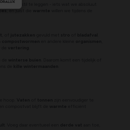
ces
dreigt stil te leggen - iets wat we absoluut
ces
, en juist die
warmte
willen we tijdens de
jt
, of
jutezakken
gevuld met
stro
of
bladafval
.
n
compostwormen
en andere kleine
organismen
,
r de
vertering
.
ns de
winterse buien
. Daarom komt een tijdelijk of
dens de
kille wintermaanden
.
se hoop.
Vaten
of
tonnen
zijn eenvoudiger te
een compostvat blijft de
warmte
efficiënt
ult
. Voeg daar eventueel een
derde vat
aan toe,