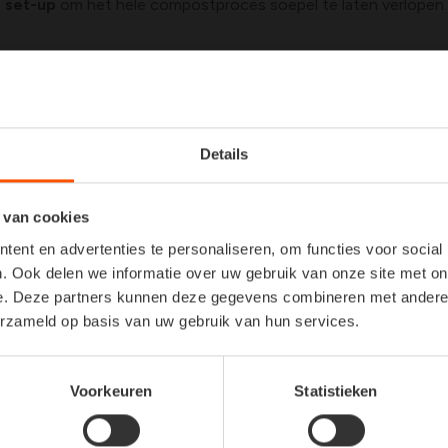
e
set-up
om het hele compostproces soepel te laten verlopen.
tel tot goede compost
van ingrediënten essentieel is voor succesvolle compost. Maa
krijgen van een optimaal
eindresultaat
. In de
winter
is het vaak
Details
fval.
 van cookies
dat we in deze tijd
bomen snoeien
en mogelijk enkele
heeste
nismen
om mee aan de slag te gaan en zo het
composterings
ent en advertenties te personaliseren, om functies voor social
. Ook delen we informatie over uw gebruik van onze site met on
e. Deze partners kunnen deze gegevens combineren met andere i
et alleen met '
bruin
' materiaal te voeden. Voeg dit
geleidelijk
erzameld op basis van uw gebruik van hun services.
is de
sleutel
. Het '
groene
' materiaal bestaat deze tijd van het 
Voorkeuren
Statistieken
cht toe te voegen
aan het proces. Het
leeghalen
en
opnieuw
een handige
tool
. Het enige wat je moet doen is hem in de
com