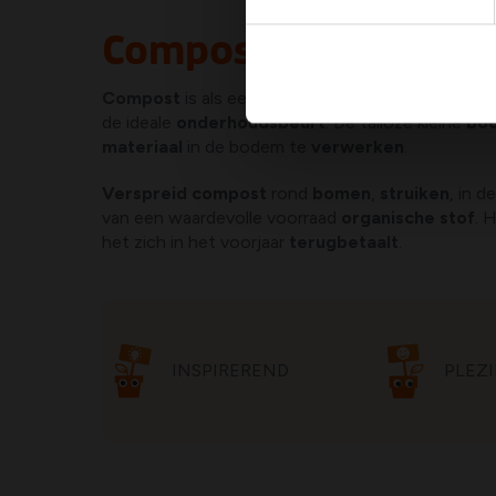
Compost gebruiken i
Compost
is als een
verjongingskuur
voor je tuin
de ideale
onderhoudsbeurt
. De talloze kleine
bod
materiaal
in de bodem te
verwerken
.
Verspreid compost
rond
bomen
,
struiken
, in d
van een waardevolle voorraad
organische stof
. 
het zich in het voorjaar
terugbetaalt
.
INSPIREREND
PLEZI