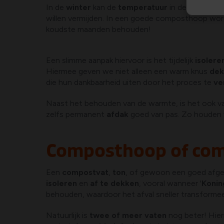
In de
winter
kan de
temperatuur
in de
kern
van 
willen vermijden. In een goede composthoop wor
koudste maanden behouden!
Een slimme aanpak hiervoor is het tijdelijk
isolere
Hiermee geven we niet alleen een warm knus
dek
die hun dankbaarheid uiten door het proces te
ve
Naast het behouden van de warmte, is het ook v
zelfs permanent
afdak
goed van pas. Zo houden
Composthoop of co
Een
compostvat
,
ton
, of gewoon een goed afg
isoleren
en
af te dekken
, vooral wanneer '
Konin
behouden, waardoor het afval sneller transforme
Natuurlijk is
twee of meer vaten
nog beter! Hier