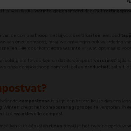
de composthoop flink dalen, wat het hele
composteringspro
dt er van nature
warmte gegenereerd
door het
rottingspro
n
van de composthoop met bijvoorbeeld
karton
, een oud
tapi
en
aan onze compost, maar we ontvangen ook waardering va
rsnellen
. Hierdoor komt extra
warmte
vrij wat optimaal is voo
an belang om te voorkomen dat de compost '
verdrinkt
' tijde
 we onze composthoop comfortabel en
productief
, zelfs tij
mpostvat?
ebakende
compostzone
is altijd een betere keuze dan een los
g Winter
' dreigt het
composteringsproces
te verstoren. In 
ert tot
waardevolle compost
.
mee kan je er één laten
rijpen
terwijl je het tweede opnieuw
v