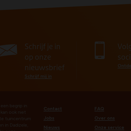
Schrijf je in
Vol
op onze
soc
Ontde
nieuwsbrief
Schrijf mij in
 een begrip in
Contact
FAQ
t kan ook niet
Jobs
Over ons
ste tuincentrum
n in Dadizele,
Nieuws
Onze service