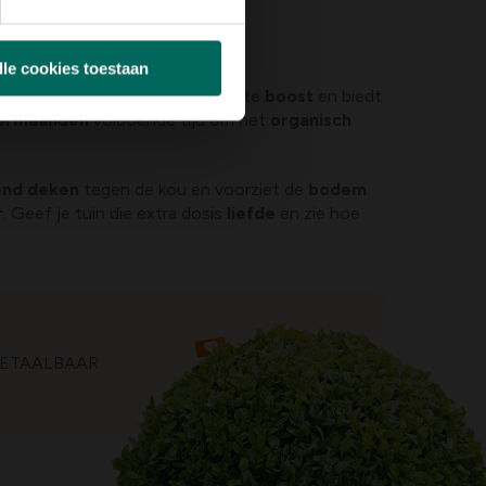
lle cookies toestaan
n. Het geeft je tuin de perfecte
boost
en biedt
ermaanden
voldoende tijd om het
organisch
nd deken
tegen de kou en voorziet de
bodem
r
. Geef je tuin die extra dosis
liefde
en zie hoe
ETAALBAAR
TOEGANKELIJK