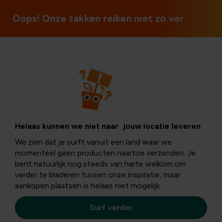
Open op zon- en feestdagen
Oops! Onze takken reiken niet zo ver
Weetjes en tips
Eetbare planten
Helaas kunnen we niet naar jouw locatie leveren
We zien dat je surft vanuit een land waar we
voor jouw
momenteel geen producten naartoe verzenden. Je
bent natuurlijk nog steeds van harte welkom om
verder te bladeren tussen onze inspiratie, maar
huisdier
aankopen plaatsen is helaas niet mogelijk.
Surf verder
Een
gezonde en evenwichtige voeding
is niet alleen