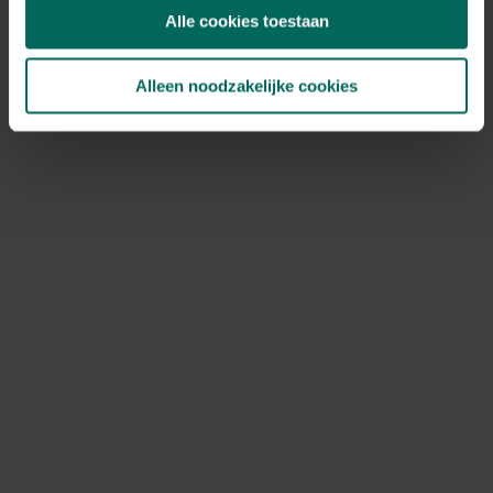
dood hout
op –
egels
,
spitsmuizen
,
roodborstjes
en
Alle cookies toestaan
winterkoninkjes
zullen je dankbaar zijn. En laat
afgevallen fruit
gewoon liggen, want dat is een
feestmaal
voor
vlinders
en
vogels
!
Alleen noodzakelijke cookies
6. Hang nest- en
insectenkastjes op
Zorg voor extra
schuilplaatsen
voor
tuindiertjes
. Heb
je geen ruimte voor een
boom
? Hang dan een
nestkastje
aan een muur of tuinwand. Dit biedt veel
vogelsoorten
een veilige
broedplaats
. Ook een
insectenhotel
is een ideale
schuilplek
voor allerlei
beestjes, zoals
bijen
,
vlinders
en
spinnen
. Hang het op
een
zonnige
,
beschutte plek
in je tuin. Vergeet niet om
bij de nestkastjes wat
zaden
,
pitten
of ander
vogelvoer
neer te leggen, zodat vogels de
winter
goed
doorkomen!