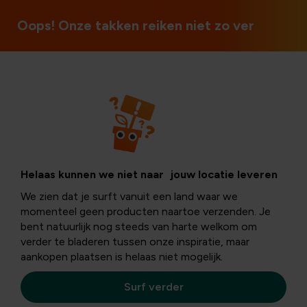
Ouvert le 
Oops! Onze takken reiken niet zo ver
Tuintips
Stappenplan naar
Helaas kunnen we niet naar jouw locatie leveren
We zien dat je surft vanuit een land waar we
een natuurlijke
momenteel geen producten naartoe verzenden. Je
bent natuurlijk nog steeds van harte welkom om
verder te bladeren tussen onze inspiratie, maar
tuin
aankopen plaatsen is helaas niet mogelijk.
Surf verder
Een
natuurlijke tuin
wordt steeds populairder. Niet